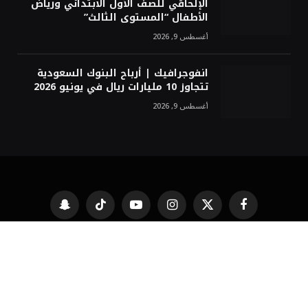
الإلحاقي للصف الأول الابتدائي ورياض
الأطفال “المستوى الثالث”
أغسطس 9, 2026
انفوجرافيك | أرباح البنوك السعودية
تتجاوز 10 مليارات ريال في يونيو 2026
أغسطس 9, 2026
فيسبوك
X
الانستغرام
يوتيوب
تيكتوك
Snapchat
(Twitter)
الصفحة الرئيسية
من نحن
تواصل معنا
سياسة الخصوصية والاستخدام
جميع الحقوق محفوظة الى وكالة ميديا بوست للأنباء