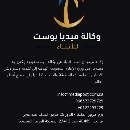
وكالة ميديا بوست للأنباء هي وكالة أنباء سعودية إلكترونية
مصرحة من وزارة الإعلام السعودية. تهدف إلى تقديم ونشر ونقل
الأخبار والمعلومات الموثوقة والصحيحة للقراء في جميع أنحاء
العالم.
info@mediapost.com.sa
966573729729+
0122293229+
برج طريق الملك - الدور 26 طريق الملك عبدالعزيز
ص.ب: 40469 جدة 23412 المملكة العربية السعودية