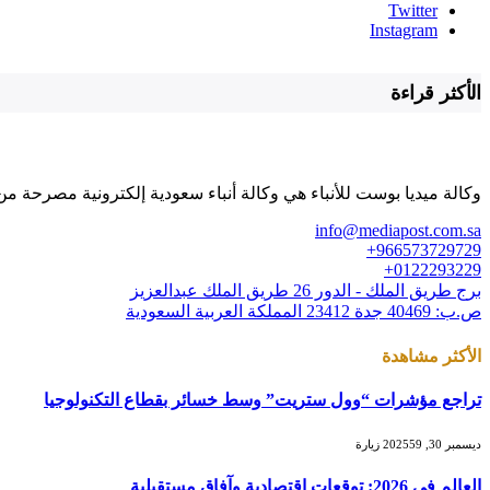
Twitter
Instagram
الأكثر قراءة
وكالة ميديا بوست للأنباء هي وكالة أنباء سعودية إلكترونية مصرحة من 
info@mediapost.com.sa
966573729729+
0122293229+
برج طريق الملك - الدور 26 طريق الملك عبدالعزيز
ص.ب: 40469 جدة 23412 المملكة العربية السعودية
الأكثر مشاهدة
تراجع مؤشرات “وول ستريت” وسط خسائر بقطاع التكنولوجيا
ديسمبر 30, 2025
59
زيارة
العالم في 2026: توقعات اقتصادية وآفاق مستقبلية