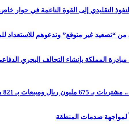
لنفوذ التقليدي إلى القوة الناعمة في حوار خاص
ن “تصعيد غير متوقع” وتدعوهم للاستعداد للم
 مبادرة المملكة بإنشاء التحالف البحري الدفا
بيعات بـ 821 مليون ريال
اً لمواجهة صدمات المنطقة