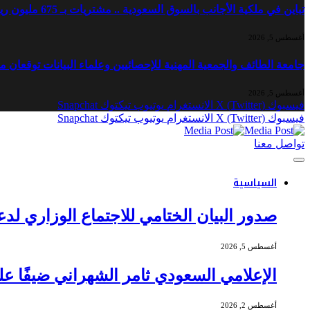
تباين في ملكية الأجانب بالسوق السعودية .. مشتريات بـ 675 مليون ريال ومبيعات بـ 821 مليون ريال
أغسطس 5, 2026
جامعة الطائف والجمعية المهنية للإحصائيين وعلماء البيانات توقعان 
أغسطس 5, 2026
فيسبوك
X (Twitter)
الانستغرام
يوتيوب
تيكتوك
Snapchat
فيسبوك
X (Twitter)
الانستغرام
يوتيوب
تيكتوك
Snapchat
تواصل معنا
السياسية
صدور البيان الختامي للاجتماع الوزاري ل
أغسطس 5, 2026
الإعلامي السعودي ثامر الشهراني ضيفًا ع
أغسطس 2, 2026