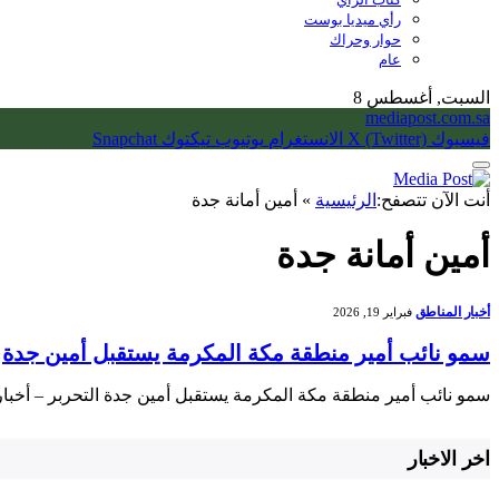
رأي ميديا بوست
حوار وحراك
عام
السبت, أغسطس 8
mediapost.com.sa
فيسبوك
X (Twitter)
الانستغرام
يوتيوب
تيكتوك
Snapchat
أنت الآن تتصفح:
الرئيسية
»
أمين أمانة جدة
أمين أمانة جدة
أخبار المناطق
فبراير 19, 2026
سمو نائب أمير منطقة مكة المكرمة يستقبل أمين جدة
سمو نائب أمير منطقة مكة المكرمة يستقبل أمين جدة التحربر – أخب
اخر الاخبار