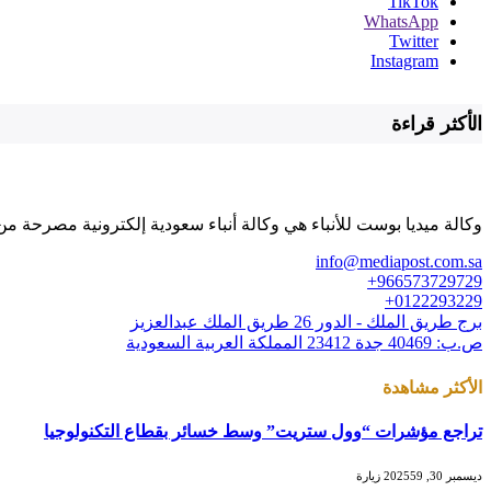
TikTok
WhatsApp
Twitter
Instagram
الأكثر قراءة
وكالة ميديا بوست للأنباء هي وكالة أنباء سعودية إلكترونية مصرحة من 
info@mediapost.com.sa
966573729729+
0122293229+
برج طريق الملك - الدور 26 طريق الملك عبدالعزيز
ص.ب: 40469 جدة 23412 المملكة العربية السعودية
الأكثر مشاهدة
تراجع مؤشرات “وول ستريت” وسط خسائر بقطاع التكنولوجيا
ديسمبر 30, 2025
59
زيارة