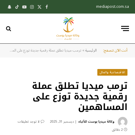
mediapost.com.sa
X
فيسبوك
الانستغرام
يوتيوب
تيكتوك
pchat
(Twitter)
أنت الآن تتصفح:
الرئيسية
»
ترمب ميديا تطلق عملة رقمية جديدة توزع على المساهمين
الاقتصادية والمال
ترمب ميديا تطلق عملة
رقمية جديدة توزع على
المساهمين
وكالة ميديا بوست للأنباء
ديسمبر 31, 2025
لا توجد تعليقات
2 دقائق