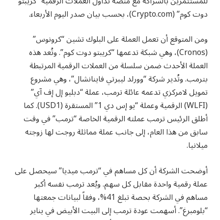
للمستثمرين بالشراكة مع منصة تداول العملات الرقمية “كريبتو
دوت كوم” (Crypto.com)، بحسب بيان صدر اليوم الأربعاء.
ومن المتوقع أن تعمل العملة على البلوك تشين “كرونوس”
(Cronos)، وهي شبكة تدعمها “كريبتو دوت كوم”. وتُعد هذه
العملة الأحدث ضمن سلسلة من العملات الرقمية المرتبطة
بترمب. وتُدير شركة “وورلد ليبرتي فاينانشال”، وهي مشروع
تمويل لامركزي تدعمه عائلة ترمب، عملة “دبليو إل إف آي”
(WLFI) الرقمية وعملة “يو إس دي 1” المستقرة (USD1). كما
أطلق الرئيس ترمب عملته الرقمية الخاصة “ترمب” في وقت
سابق من هذا العام، إلى جانب عملة مماثلة روجت لها زوجته
ميلانيا.
أوضحت الشركة أن كل مساهم في “ترمب ميديا” ​​سيحصل على
عملة رقمية واحدة مقابل كل سهم. ويُعد ترمب نفسه أكبر
مساهم في الشركة بحصة تبلغ 41%، وفقاً لبيانات جمعتها
“بلومبرغ”. أسهمت عودة ترمب إلى البيت الأبيض في يناير