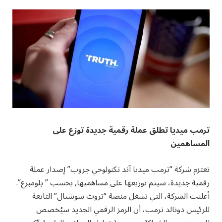
ترمب ميديا تطلق عملة رقمية جديدة توزع على
المساهمين
تعتزم شركة “ترمب ميديا ​​آند تكنولوجي جروب” إصدار عملة
رقمية جديدة، سيتم توزيعها على مساهميها, بحسب ” بلومبرغ”.
أعلنت الشركة، التي تشغل منصة “تروث سوشيال” التابعة
للرئيس دونالد ترمب، أن الرمز الرقمي الجديد سيُخصص