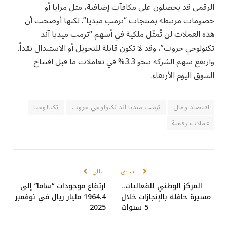
الرقمي قد يحصلون على مكافآت إضافية، مثل مزايا أو
خصومات مرتبطة بمنتجات “ترمب ميديا”. لكنها أوضحت أن
هذه العملات لن تُمثّل ملكية في أسهم “ترمب ميديا ​​آند
تكنولوجي جروب”، وقد لا تكون قابلة للتحويل أو الاستبدال نقداً.
وارتفع سهم الشركة بنحو 3.3% في تعاملات ما قبل افتتاح
السوق اليوم الأربعاء.
اقتصاد ومال
ترمب ميديا ​​آند تكنولوجي جروب
تكنالوجيا
عملات رقمية
السابق
التالي
المركز الوطني للفعاليات..
ارتفاع موجودات “ساما” إلى
مسيرة حافلة بالإنجازات خلال
1964.4 مليار ريال في نوفمبر
5 سنوات
2025