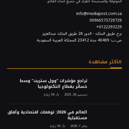
الموثوقة والصحيحة للقراء في جميع أنحاء العالم.
info@mediapost.com.sa
00966573729729
0122293229+
برج طريق الملك - الدور 26 طريق الملك عبدالعزيز
ص.ب: 40469 جدة 23412 المملكة العربية السعودية
الأكثر مشاهدة
تراجع مؤشرات “وول ستريت” وسط
خسائر بقطاع التكنولوجيا
ديسمبر 30, 2025
59
زيارة
العالم في 2026: توقعات اقتصادية وآفاق
مستقبلية
يناير 1, 2026
56
زيارة