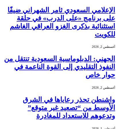
الإعلامي السعودي ثامر الشهراني ضيفًا
على برنامج «على الدرب» في حلقة
استثنائية بذكرى الغزو العراقي الغاشم
للكويت
أغسطس 2, 2026
الجهني: الدبلوماسية السعودية تنتقل من
النفوذ التقليدي إلى القوة الناعمة في
حوار خاص
أغسطس 2, 2026
واشنطن تحذر رعاياها في الشرق
الأوسط من “تصعيد غير متوقع”
وتدعوهم للاستعداد للمغادرة
أغسطس 1, 2026