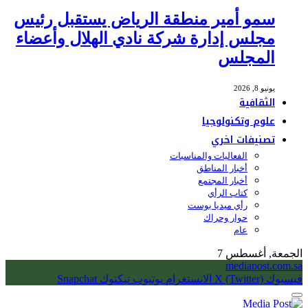
سمو أمير منطقة الرياض يستقبل رئيس
مجلس إدارة شركة نادي الهلال وأعضاء
المجلس
يونيو 8, 2026
الثقافية
علوم وتكنولوجيا
تصنيفات اخري
الفعاليات والمناسبات
أخبار المناطق
أخبار المجتمع
كتاب الرأي
رأي ميديا بوست
حوار وحراك
عام
الجمعة, أغسطس 7
mediapost.com.sa
فيسبوك
X (Twitter)
الانستغرام
يوتيوب
تيكتوك
Snapchat