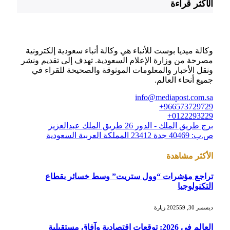
الأكثر قراءة
وكالة ميديا بوست للأنباء هي وكالة أنباء سعودية إلكترونية
مصرحة من وزارة الإعلام السعودية. تهدف إلى تقديم ونشر
ونقل الأخبار والمعلومات الموثوقة والصحيحة للقراء في
جميع أنحاء العالم.
info@mediapost.com.sa
966573729729+
0122293229+
برج طريق الملك - الدور 26 طريق الملك عبدالعزيز
ص.ب: 40469 جدة 23412 المملكة العربية السعودية
الأكثر مشاهدة
تراجع مؤشرات “وول ستريت” وسط خسائر بقطاع
التكنولوجيا
ديسمبر 30, 2025
59
زيارة
العالم في 2026: توقعات اقتصادية وآفاق مستقبلية