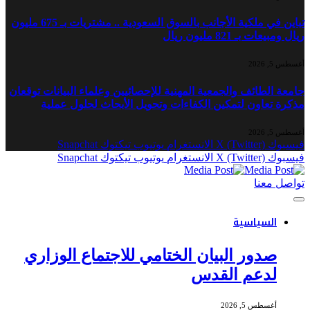
تباين في ملكية الأجانب بالسوق السعودية .. مشتريات بـ 675 مليون
ريال ومبيعات بـ 821 مليون ريال
أغسطس 5, 2026
جامعة الطائف والجمعية المهنية للإحصائيين وعلماء البيانات توقعان
مذكرة تعاون لتمكين الكفاءات وتحويل الأبحاث لحلول عملية
أغسطس 5, 2026
فيسبوك
X (Twitter)
الانستغرام
يوتيوب
تيكتوك
Snapchat
فيسبوك
X (Twitter)
الانستغرام
يوتيوب
تيكتوك
Snapchat
تواصل معنا
السياسية
صدور البيان الختامي للاجتماع الوزاري
لدعم القدس
أغسطس 5, 2026