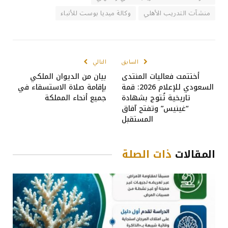
منشآت التدريب الأهلي
وكالة ميديا بوست للأنباء
السابق
التالي
أختتمت فعاليات المنتدى
بيان من الديوان الملكي
السعودي للإعلام 2026: قمة
بإقامة صلاة الاستسقاء في
تاريخية تُتوج بشهادة
جميع أنحاء المملكة
“غينيس” وتفتح آفاق
المستقبل
المقالات
ذات الصلة