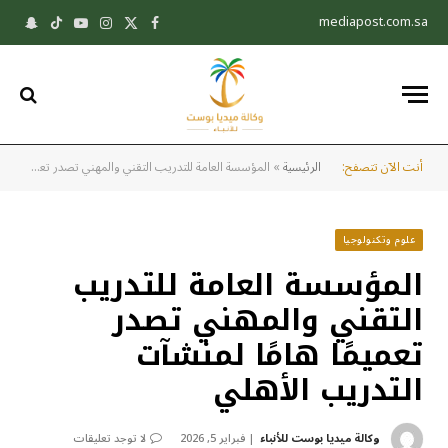
mediapost.com.sa
X
فيسبوك
الانستغرام
يوتيوب
تيكتوك
pchat
(Twitter)
أنت الآن تتصفح:
الرئيسية
»
المؤسسة العامة للتدريب التقني والمهني تصدر تعميمًا هامًا لمنشآت التدريب الأهلي
علوم وتكنولوجيا
المؤسسة العامة للتدريب
التقني والمهني تصدر
تعميمًا هامًا لمنشآت
التدريب الأهلي
وكالة ميديا بوست للأنباء
فبراير 5, 2026
لا توجد تعليقات