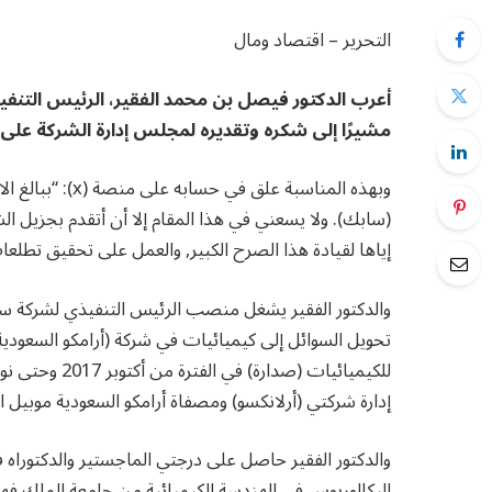
التحرير – اقتصاد ومال
أعرب الدكتور فيصل بن محمد الفقير، الرئيس التنفي
مشيرًا إلى شكره وتقديره لمجلس إدارة الشركة على الث
وبهذه المناسبة ع
(سابك). ولا يسعني في هذا المقام إلا أن أتقدم بجزيل الشك
إياها لقيادة هذا الصرح الكبير, والعمل على تحقيق تطلعا
والدكتور الفقير يشغل منصب الرئيس التنفيذي لشركة س
تحويل السوائل إلى كيميائيات في شركة (أرامكو السعود
إدارة شركتي (أرلانكسو) ومصفاة أرامكو السعودية موبيل 
والدكتور الفقير حاصل على درجتي الماجستير والدكتوراه ف
البكالوريوس في الهندسة الكيميائية من جامعة الملك فهد