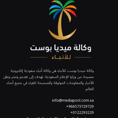
وكالة ميديا بوست للأنباء هي وكالة أنباء سعودية إلكترونية
مصرحة من وزارة الإعلام السعودية. تهدف إلى تقديم ونشر ونقل
الأخبار والمعلومات الموثوقة والصحيحة للقراء في جميع أنحاء
العالم.
info@mediapost.com.sa
966573729729+
0122293229+