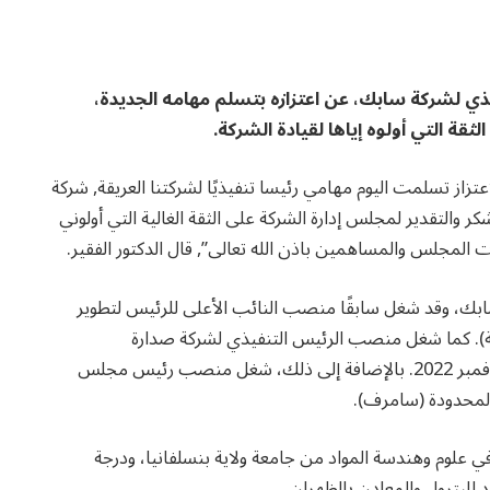
ذي لشركة سابك، عن اعتزازه بتسلم مهامه الجديدة،
قة التي أولوه إياها لقيادة الشركة.
لق في حسابه على منصة (x): “ببالغ الاعتزاز تسلمت اليوم مهامي رئيسا تنفيذيًا لشركتنا العريقة, شركة
ر والتقدير لمجلس إدارة الشركة على الثقة الغالية التي أولوني
ت المجلس والمساهمين باذن الله تعالى”, قال الدكتور الفقير.
ابك، وقد شغل سابقًا منصب النائب الأعلى للرئيس لتطوير
ية). كما شغل منصب الرئيس التنفيذي لشركة صدارة
للكيميائيات (صدارة) في الفترة من أكتوبر 2017 وحتى نوفمبر 2022. بالإضافة إلى ذلك، شغل منصب رئيس مجلس
المحدودة (سامرف).
ي علوم وهندسة المواد من جامعة ولاية بنسلفانيا، ودرجة
 للبترول والمعادن بالظهران.