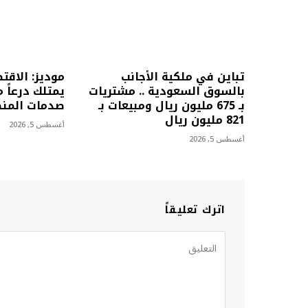
تباين في ملكية الأجانب
موديز: الاق
بالسوق السعودية .. مشتريات
يمتلك درعاً م
بـ 675 مليون ريال ومبيعات بـ
صدمات المن
821 مليون ريال
أغسطس 5, 2026
أغسطس 5, 2026
اترك تعليقاً