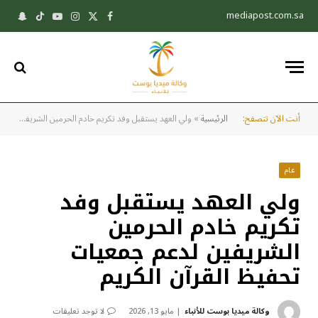
mediapost.com.sa
X
فيسبوك
الانستغرام
يوتيوب
تيكتوك
pchat
(Twitter)
أنت الآن تتصفح:
الرئيسية
»
ولي العهد يستقبل وفد تكريم خادم الحرمين الشريفين لدعم جمعيات تحفيظ القرآن الكريم
عام
ولي العهد يستقبل وفد
تكريم خادم الحرمين
الشريفين لدعم جمعيات
تحفيظ القرآن الكريم
وكالة ميديا بوست للأنباء
مايو 13, 2026
لا توجد تعليقات