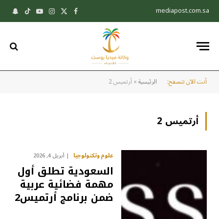
mediapost.com.sa
X
فيسبوك
الانستغرام
يوتيوب
تيكتوك
pchat
(Twitter)
أنت الآن تتصفح:
الرئيسية
»
أرتميس 2
أرتميس 2
علوم وتكنولوجيا
أبريل 4, 2026
السعودية تطلق أول
مهمة فضائية عربية
ضمن برنامج أرتميس2