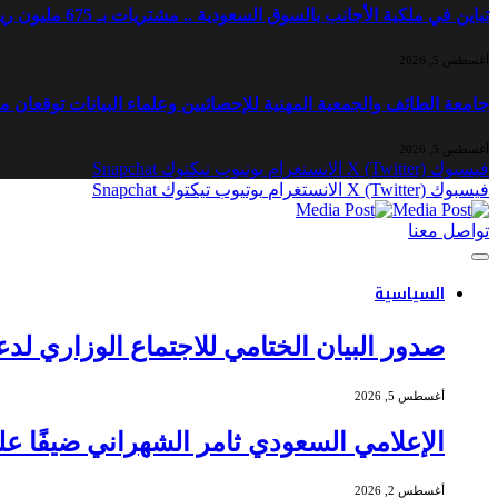
تباين في ملكية الأجانب بالسوق السعودية .. مشتريات بـ 675 مليون ريال ومبيعات بـ 821 مليون ريال
أغسطس 5, 2026
جامعة الطائف والجمعية المهنية للإحصائيين وعلماء البيانات توقعان 
أغسطس 5, 2026
فيسبوك
X (Twitter)
الانستغرام
يوتيوب
تيكتوك
Snapchat
فيسبوك
X (Twitter)
الانستغرام
يوتيوب
تيكتوك
Snapchat
تواصل معنا
السياسية
صدور البيان الختامي للاجتماع الوزاري ل
أغسطس 5, 2026
الإعلامي السعودي ثامر الشهراني ضيفًا ع
أغسطس 2, 2026