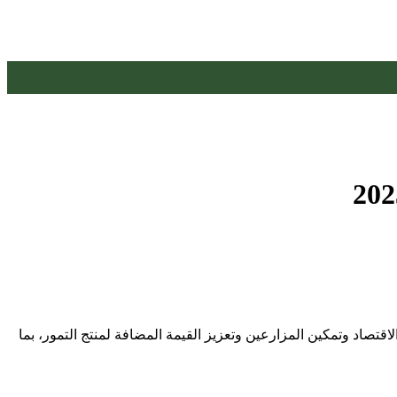
تمور 2025، حيث بلغت مبيعاته 2.8 مليار ريال، مؤكدًا دوره في دعم الاقتصاد وتمكين المزارعين وتعزيز القيمة المضافة لمنتج التمور، بما