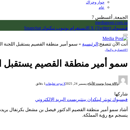
حوار وحراك
عام
الجمعة, أغسطس 7
mediapost.com.sa
فيسبوك
X (Twitter)
الانستغرام
يوتيوب
تيكتوك
Snapchat
أنت الآن تتصفح:
الرئيسية
»
سمو أمير منطقة القصيم يستقبل اللجنة العليا 
الاقتصادية والمال
سمو أمير منطقة القصيم يستقبل اللجنة
وكالة ميديا بوست للأنباء
ديسمبر 24, 2025
لا توجد تعليقات
1 دقائق
شاركها
فيسبوك
تويتر
لينكدإن
بينتيريست
البريد الإلكتروني
ينسجم مع رؤية المملكة.