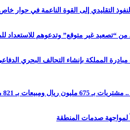
لنفوذ التقليدي إلى القوة الناعمة في حوار خاص
ن “تصعيد غير متوقع” وتدعوهم للاستعداد للم
 مبادرة المملكة بإنشاء التحالف البحري الدفا
بيعات بـ 821 مليون ريال
اً لمواجهة صدمات المنطقة