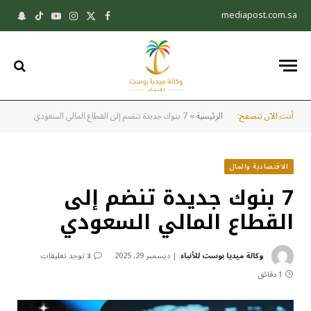
mediapost.com.sa
X
فيسبوك
الانستغرام
يوتيوب
تيكتوك
pchat
(Twitter)
أنت الآن تتصفح:
الرئيسية
»
7 بنوك جديدة تنضم إلى القطاع المالي السعودي
الاقتصادية والمال
7 بنوك جديدة تنضم إلى
القطاع المالي السعودي
وكالة ميديا بوست للأنباء
ديسمبر 29, 2025
لا توجد تعليقات
1 دقائق