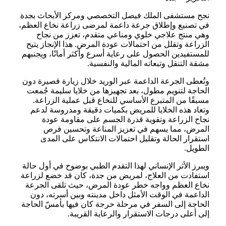
نجح مستشفى الملك فيصل التخصصي ومركز الأبحاث بجدة
في تصنيع وإطلاق جرعة داعمة لمرضى زراعة نخاع العظم،
وهي منتج علاجي خلوي ومناعي متقدم، تعزز من نجاح
الزراعة وتقلل من احتمالات عودة المرض. هذا الإنجاز يتيح
للمستفيدين الحصول على رعاية أسرع وأكثر أمانًا، ويجنبهم
مشقة التنقل وتبعاته المالية والنفسية.
وتُعطى الجرعة الداعمة عبر الوريد خلال زيارة قصيرة دون
الحاجة لتنويم مطول، بعد تجهيزها من خلايا سليمة جُمعت
مسبقًا من المتبرع الأساسي للنخاع قبل عملية الزراعة.
وتعاد هذه الخلايا للمريض بكميات دقيقة ومدروسة لدعم
نجاح الزراعة وتقوية قدرة الجسم على مقاومة عودة
المرض، مما يسهم في تعزيز المناعة وتحسين فرص
استقرار الحالة وتقليل احتمالات الانتكاس على المدى
الطويل.
ويبرز الأثر الإنساني لهذا التقدم الطبي بوضوح في أول حالة
استفادت من العلاج، لمريض من جدة، كان قد خضع لزراعة
نخاع العظم وواجه خطر عودة المرض، حيث تلقى الجرعة
الداعمة في الوقت الأمثل داخل مدينته وبين أسرته، دون
الحاجة إلى السفر في مرحلة حرجة كان فيها بأمسّ الحاجة
إلى أعلى درجات الاستقرار والرعاية القريبة.