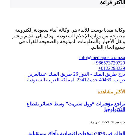
الأكثر قراءة
وكالة ميديا بوست للأنباء هي وكالة أنباء سعودية إلكترونية
مصرحة من وزارة الإعلام السعودية. تهدف إلى تقديم ونشر
ونقل الأخبار والمعلومات الموثوقة والصحيحة للقراء في
جميع أنحاء العالم.
info@mediapost.com.sa
966573729729+
0122293229+
برج طريق الملك - الدور 26 طريق الملك عبدالعزيز
ص.ب: 40469 جدة 23412 المملكة العربية السعودية
الأكثر مشاهدة
تراجع مؤشرات “وول ستريت” وسط خسائر بقطاع
التكنولوجيا
ديسمبر 30, 2025
59
زيارة
العالم في 2026: توقعات اقتصادية وآفاق مستقبلية