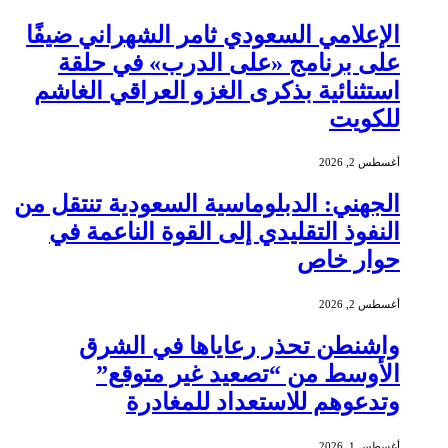
الإعلامي السعودي ثامر الشهراني ضيفًا
على برنامج «على الدرب» في حلقة
استثنائية بذكرى الغزو العراقي الغاشم
للكويت
أغسطس 2, 2026
الجهني: الدبلوماسية السعودية تنتقل من
النفوذ التقليدي إلى القوة الناعمة في
حوار خاص
أغسطس 2, 2026
واشنطن تحذر رعاياها في الشرق
الأوسط من “تصعيد غير متوقع”
وتدعوهم للاستعداد للمغادرة
أغسطس 1, 2026