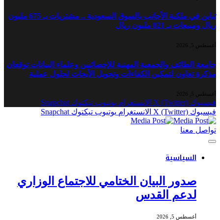
تباين في ملكية الأجانب بالسوق السعودية .. مشتريات بـ 675 مليون
ريال ومبيعات بـ 821 مليون ريال
أغسطس 5, 2026
جامعة الطائف والجمعية المهنية للإحصائيين وعلماء البيانات توقعان
مذكرة تعاون لتمكين الكفاءات وتحويل الأبحاث لحلول عملية
أغسطس 5, 2026
فيسبوك
X (Twitter)
الانستغرام
يوتيوب
تيكتوك
Snapchat
فيسبوك
X (Twitter)
الانستغرام
يوتيوب
تيكتوك
Snapchat
تواصل معنا
السياسية
صدور البيان الختامي للاجتماع الوزاري
لدعم القدس
أغسطس 5, 2026