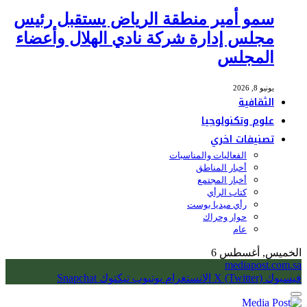
سمو أمير منطقة الرياض يستقبل رئيس
مجلس إدارة شركة نادي الهلال وأعضاء
المجلس
يونيو 8, 2026
الثقافية
علوم وتكنولوجيا
تصنيفات اخري
الفعاليات والمناسبات
أخبار المناطق
أخبار المجتمع
كتاب الرأي
رأي ميديا بوست
حوار وحراك
عام
الخميس, أغسطس 6
mediapost.com.sa
فيسبوك
X (Twitter)
الانستغرام
يوتيوب
تيكتوك
Snapchat