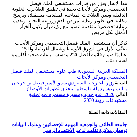
هذا الإنجاز يعزز من قدرات مستشفى الملك فيصل
التخصصي ومركز الأبحاث بجدة في تطبيق العلاجات الخلوية
الدقيقة وتبني العلاجات المناعية المتقدمة مستقبلًا، ويرسخ
مكانته في تطوير رعاية أمراض الدم وزراعة النخاع، وتقديم
رعاية تخصصية متقدمة تتسق مع رؤيته بأن يكون الخيار
الأمثل لكل مريض.
يُذكر أن مستشفى الملك فيصل التخصصي ومركز الأبحاث
صُنِّف الأول في الشرق الأوسط وشمال أفريقيا، والـ15
عالميًا ضمن قائمة أفضل 250 مؤسسة رعاية صحية أكاديمية
لعام 2025.
المملكة العربية السعودية
طب
علوم
مستشفى الملك فيصل
التخصصي ومركز الأبحاث
السابق
وزير الخارجية السعودي سمو الأمير فيصل بن فرحان
ونائب رئيس دولة فلسطين يبحثان تطورات الأوضاع
التالي
2026: عام جديد ومسيرة مستمرة نحو تحقيق
مستهدفات رؤية 2030
المقالات
ذات الصلة
جامعة الطائف والجمعية المهنية للإحصائيين وعلماء البيانات
توقعان مذكرة تفاهم لدعم الاقتصاد الرقمي