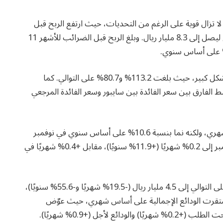
ا تزال قوية على الرغم من التحديات، حيث ارتفع الربح قبل
الزكاة والضريبة في أكتوبر بنسبة 18% على أساس سنوي ليصل إلى 8.3 مليار ريال. وبلغ الربح قبل الضرائب للأشهر 11
وأوضحت الشركة أن نسبة القرض إلى الودائع لم تتغير بشكل كبير، حيث بلغت 113.2% و80.7% على التوالي. كما
 الفارق بين سعر الفائدة بين سايبور وسعر الفائدة المرجعي
وانخفض الإنفاق الاستهلاكي بنسبة 6.6% على أساس شهري، ولكنه نما بنسبة 10.6% على أساس سنوي في نوفمبر
ليصل إلى 129.1 مليار ريال. وتباطأ نمو الائتمان في نوفمبر إلى 0.2% شهريًا (+11.9% سنويًا)، مقابل +0.4% شهريًا في
كما انخفضت قيمة قروض الرهن العقاري للشهر الرابع على التوالي إلى 4.5 مليار ريال (-19.5% شهريًا و-55.6% سنويًا)،
سنوي البالغ 6.8 مليار ريال. واستقرت الودائع الإجمالية على أساس شهري، حيث عوّض