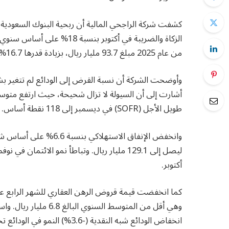
كشفت شركة الراجحي المالية أن ربحية البنوك السعودية ل
من عام 2025 مبلغ 93.7 مليار ريال، بزيادة قدرها 16.7% على أساس سنوي.
أشارت إلى أن السيولة لا تزال شحيحة، حيث ارتفع متوسط
طويل الأجل (SOFR) في ديسمبر إلى 118 نقطة أساس.
أكتوبر.
وهي أقل من المتوسط ال
انخفاض الودائع شبه النقدية (-3.6%) النمو في الودائع تحت الطلب (+0.2% شهريًا) والودائع لأجل (+0.9% شهريًا).