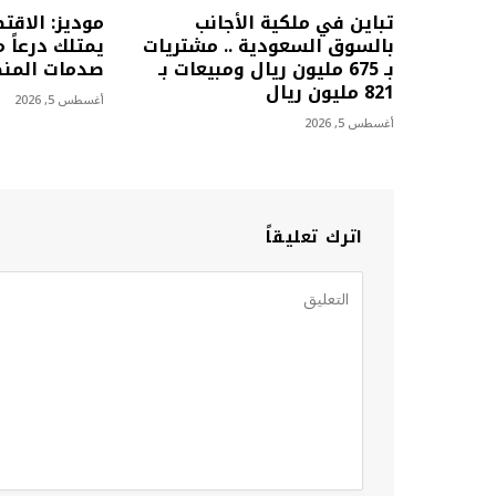
تباين في ملكية الأجانب
موديز: الاق
بالسوق السعودية .. مشتريات
يمتلك درعاً م
بـ 675 مليون ريال ومبيعات بـ
صدمات المن
821 مليون ريال
أغسطس 5, 2026
أغسطس 5, 2026
اترك تعليقاً