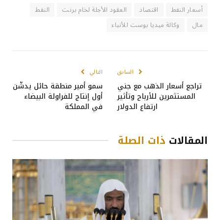
أسعار النفط
اقتصاد
العقود الأجلة لخام برنت
النفط
مال
وكالة ميديا بوست للأنباء
السابق
التالي
تراجع أسعار الذهب مع جني
سمو أمير منطقة حائل يدشّن
المستثمرين للأرباح وتأثير
أول إنتاج للفراولة البيضاء
ارتفاع الدولار
في المملكة
المقالات
ذات الصلة