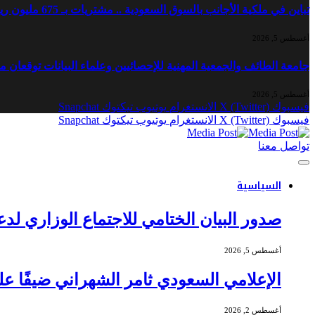
تباين في ملكية الأجانب بالسوق السعودية .. مشتريات بـ 675 مليون ريال ومبيعات بـ 821 مليون ريال
أغسطس 5, 2026
جامعة الطائف والجمعية المهنية للإحصائيين وعلماء البيانات توقعان 
أغسطس 5, 2026
فيسبوك
X (Twitter)
الانستغرام
يوتيوب
تيكتوك
Snapchat
فيسبوك
X (Twitter)
الانستغرام
يوتيوب
تيكتوك
Snapchat
تواصل معنا
السياسية
صدور البيان الختامي للاجتماع الوزاري ل
أغسطس 5, 2026
الإعلامي السعودي ثامر الشهراني ضيفًا ع
أغسطس 2, 2026