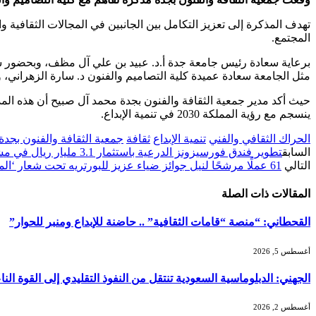
تهدف المذكرة إلى تعزيز التكامل بين الجانبين في المجالات الثقافية و
المجتمع.
برعاية سعادة رئيس جامعة جدة أ.د. عبيد بن علي آل مظف، وبحضور سعا
مثل الجامعة سعادة عميدة كلية التصاميم والفنون د. سارة الزهراني، 
حيث أكد مدير جمعية الثقافة والفنون بجدة محمد آل صبيح أن هذه المذكر
ينسجم مع رؤية المملكة 2030 في تنمية الإبداع.
الحراك الثقافي والفني
تنمية الإبداع
ثقافة
جمعية الثقافة والفنون بجدة
السابق
تطوير فندق فورسيزونز الدرعية باستثمار 3.1 مليار ريال في مشروع فاخر إلى جانب مشاريع عقارية مصاحبة
التالي
61 عملًا مرشحًا لنيل جوائز ضياء عزيز للبورتريه تحت شعار ‘الملك سلمان الإنسان والإنجاز
المقالات
ذات الصلة
القحطاني: “منصة “قامات الثقافية” .. حاضنة للإبداع ومنبر للحوار”
أغسطس 5, 2026
الجهني: الدبلوماسية السعودية تنتقل من النفوذ التقليدي إلى القوة ا
أغسطس 2, 2026