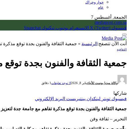
حوار وحراك
عام
الجمعة, أغسطس 7
mediapost.com.sa
فيسبوك
X (Twitter)
الانستغرام
يوتيوب
تيكتوك
Snapchat
أنت الآن تتصفح:
الرئيسية
»
جمعية الثقافة والفنون بجدة توقع مذكرة تف
الثقافية
جمعية الثقافة والفنون بجدة توقع م
وكالة ميديا بوست للأنباء
يناير 8, 2026
لا توجد تعليقات
1 دقائق
شاركها
فيسبوك
تويتر
لينكدإن
بينتيريست
البريد الإلكتروني
جمعية الثقافة والفنون بجدة توقع مذكرة تفاهم مع جامعة جدة لتعزيز ال
التحرير – ثقافة وفن
وقّعت جمعية الثقافة والفنون بجدة مذكرة تفاهم مع كلية التصاميم وال