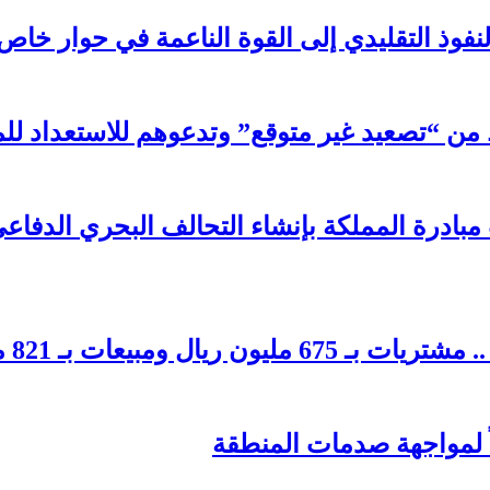
لنفوذ التقليدي إلى القوة الناعمة في حوار خاص
ن “تصعيد غير متوقع” وتدعوهم للاستعداد للم
 مبادرة المملكة بإنشاء التحالف البحري الدفا
بيعات بـ 821 مليون ريال
اً لمواجهة صدمات المنطقة