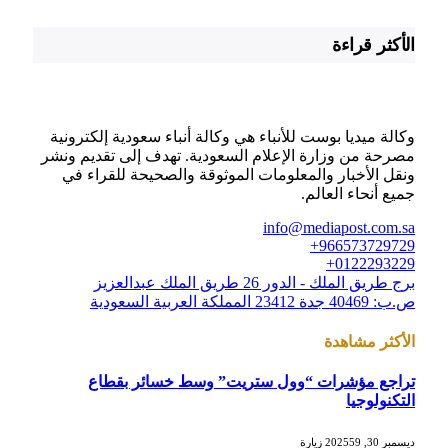
الأكثر قراءة
وكالة ميديا بوست للأنباء هي وكالة أنباء سعودية إلكترونية
مصرحة من وزارة الإعلام السعودية. تهدف إلى تقديم ونشر
ونقل الأخبار والمعلومات الموثوقة والصحيحة للقراء في
جميع أنحاء العالم.
info@mediapost.com.sa
966573729729+
0122293229+
برج طريق الملك - الدور 26 طريق الملك عبدالعزيز
ص.ب: 40469 جدة 23412 المملكة العربية السعودية
الأكثر مشاهدة
تراجع مؤشرات “وول ستريت” وسط خسائر بقطاع
التكنولوجيا
ديسمبر 30, 2025
59
زيارة