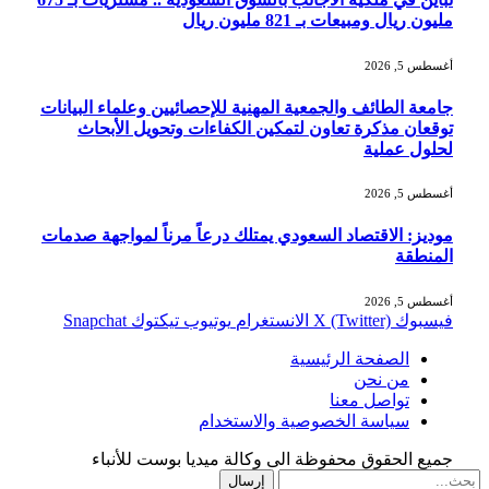
مليون ريال ومبيعات بـ 821 مليون ريال
أغسطس 5, 2026
جامعة الطائف والجمعية المهنية للإحصائيين وعلماء البيانات
توقعان مذكرة تعاون لتمكين الكفاءات وتحويل الأبحاث
لحلول عملية
أغسطس 5, 2026
موديز: الاقتصاد السعودي يمتلك درعاً مرناً لمواجهة صدمات
المنطقة
أغسطس 5, 2026
فيسبوك
X (Twitter)
الانستغرام
يوتيوب
تيكتوك
Snapchat
الصفحة الرئيسية
من نحن
تواصل معنا
سياسة الخصوصية والاستخدام
جميع الحقوق محفوظة الى وكالة ميديا بوست للأنباء
إرسال