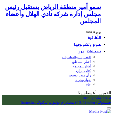
سمو أمير منطقة الرياض يستقبل رئيس
مجلس إدارة شركة نادي الهلال وأعضاء
المجلس
يونيو 8, 2026
الثقافية
علوم وتكنولوجيا
تصنيفات اخري
الفعاليات والمناسبات
أخبار المناطق
أخبار المجتمع
كتاب الرأي
رأي ميديا بوست
حوار وحراك
عام
الخميس, أغسطس 6
mediapost.com.sa
فيسبوك
X (Twitter)
الانستغرام
يوتيوب
تيكتوك
Snapchat