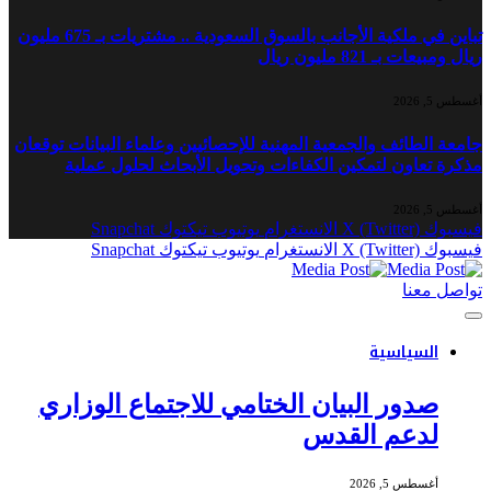
تباين في ملكية الأجانب بالسوق السعودية .. مشتريات بـ 675 مليون
ريال ومبيعات بـ 821 مليون ريال
أغسطس 5, 2026
جامعة الطائف والجمعية المهنية للإحصائيين وعلماء البيانات توقعان
مذكرة تعاون لتمكين الكفاءات وتحويل الأبحاث لحلول عملية
أغسطس 5, 2026
فيسبوك
X (Twitter)
الانستغرام
يوتيوب
تيكتوك
Snapchat
فيسبوك
X (Twitter)
الانستغرام
يوتيوب
تيكتوك
Snapchat
تواصل معنا
السياسية
صدور البيان الختامي للاجتماع الوزاري
لدعم القدس
أغسطس 5, 2026