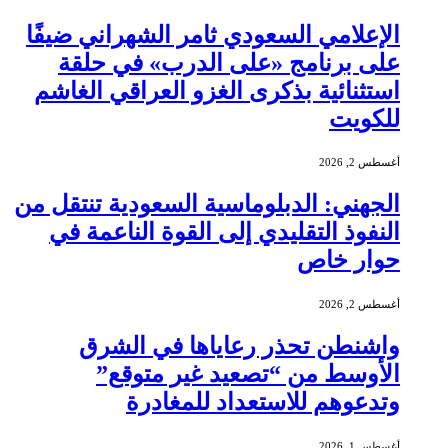
الإعلامي السعودي ثامر الشهراني ضيفًا
على برنامج «على الدرب» في حلقة
استثنائية بذكرى الغزو العراقي الغاشم
للكويت
أغسطس 2, 2026
الجهني: الدبلوماسية السعودية تنتقل من
النفوذ التقليدي إلى القوة الناعمة في
حوار خاص
أغسطس 2, 2026
واشنطن تحذر رعاياها في الشرق
الأوسط من “تصعيد غير متوقع”
وتدعوهم للاستعداد للمغادرة
أغسطس 1, 2026