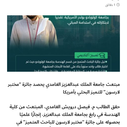
1 دقائق
مبتعث جامعة الملك عبدالعزيز الغامدي يحصد جائزة “مختبر
لارسون” للتميز البحثي بأمريكا
حقق الطالب م. فيصل درويش الغامدي، المبتعث من كلية
الهندسة في رابغ بجامعة الملك عبدالعزيز، إنجازًا علميًا
بحصوله على جائزة “مختبر لارسون للباحث المتميز” في