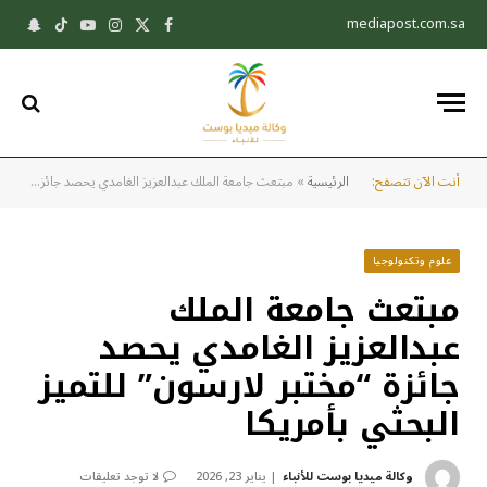
mediapost.com.sa
X
فيسبوك
الانستغرام
يوتيوب
تيكتوك
pchat
(Twitter)
أنت الآن تتصفح:
الرئيسية
»
مبتعث جامعة الملك عبدالعزيز الغامدي يحصد جائزة “مختبر لارسون” للتميز البحثي بأمريكا
علوم وتكنولوجيا
مبتعث جامعة الملك
عبدالعزيز الغامدي يحصد
جائزة “مختبر لارسون” للتميز
البحثي بأمريكا
وكالة ميديا بوست للأنباء
يناير 23, 2026
لا توجد تعليقات