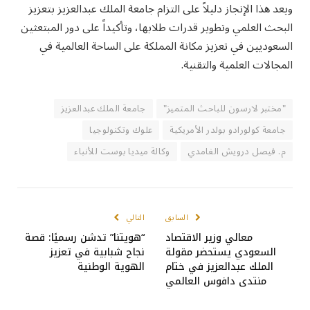
ويعد هذا الإنجاز دليلاً على التزام جامعة الملك عبدالعزيز بتعزيز
البحث العلمي وتطوير قدرات طلابها، وتأكيداً على دور المبتعثين
السعوديين في تعزيز مكانة المملكة على الساحة العالمية في
المجالات العلمية والتقنية.
"مختبر لارسون للباحث المتميز"
جامعة الملك عبدالعزيز
جامعة كولورادو بولدر الأمريكية
علوك وتكنولوجيا
م. فيصل درويش الغامدي
وكالة ميديا بوست للأنباء
السابق
التالي
معالي وزير الاقتصاد
“هويتنا” تدشن رسميًا: قصة
السعودي يستحضر مقولة
نجاح شبابية في تعزيز
الملك عبدالعزيز في ختام
الهوية الوطنية
منتدى دافوس العالمي