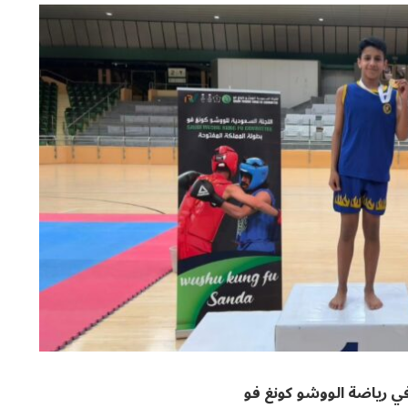
في رياضة الووشو كونغ فو