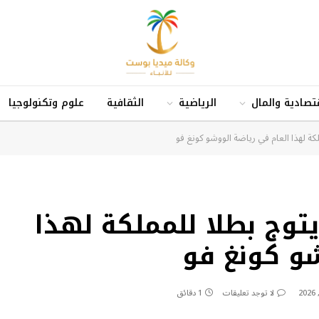
قتصادية والمال
الرياضية
الثقافية
علوم وتكنولوجيا
ة لهذا العام في رياضة الووشو كونغ فو
توج بطلا للمملكة لهذا
شو كونغ فو
لا توجد تعليقات
1 دقائق