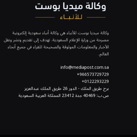
وكالة ميديا بوست للأنباء هي وكالة أنباء سعودية إلكترونية
مصرحة من وزارة الإعلام السعودية. تهدف إلى تقديم ونشر ونقل
الأخبار والمعلومات الموثوقة والصحيحة للقراء في جميع أنحاء
العالم.
info@mediapost.com.sa
966573729729+
0122293229+
برج طريق الملك - الدور 26 طريق الملك عبدالعزيز
ص.ب: 40469 جدة 23412 المملكة العربية السعودية