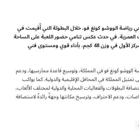
ِّج اللاعب سعود العقيل بطلًا للمملكة لعام 2026 في رياضة الووشو كونغ فو، خلال البطولة التي أُقيمت في
 العمرية، في حدث عكس تنامي حضور اللعبة على الساحة
الرياضية المحلية. وجاء تتويج العقيل بعد تحقيقه المركز الأول في وزن 48 كجم، بأداء قوي ومستوى فني
ة الووشو كونغ فو في المملكة، وتوسيع قاعدة ممارسيها، ودعم
 تمثيل المملكة في المحافل الإقليمية والدولية. كما يواكب
ضافة البطولات والفعاليات المحلية والدولية لمختلف الألعاب،
اضات، ودعم الاحتراف، وترسيخ مكانتها وجهةً رائدةً لاستضافة