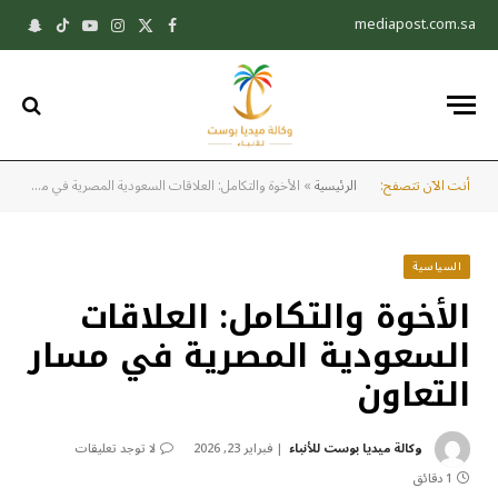
mediapost.com.sa
X
فيسبوك
الانستغرام
يوتيوب
تيكتوك
pchat
(Twitter)
أنت الآن تتصفح:
الرئيسية
»
الأخوة والتكامل: العلاقات السعودية المصرية في مسار التعاون
السياسية
الأخوة والتكامل: العلاقات
السعودية المصرية في مسار
التعاون
وكالة ميديا بوست للأنباء
فبراير 23, 2026
لا توجد تعليقات
1 دقائق