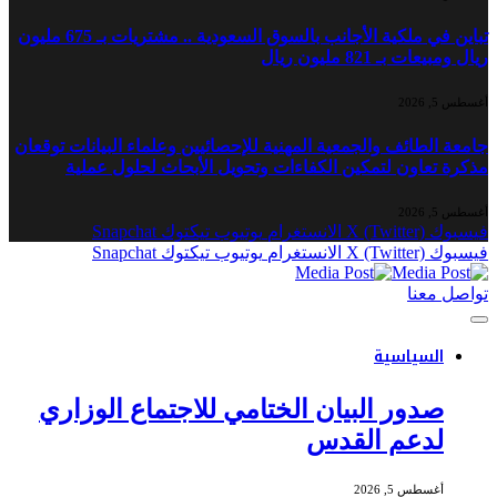
تباين في ملكية الأجانب بالسوق السعودية .. مشتريات بـ 675 مليون
ريال ومبيعات بـ 821 مليون ريال
أغسطس 5, 2026
جامعة الطائف والجمعية المهنية للإحصائيين وعلماء البيانات توقعان
مذكرة تعاون لتمكين الكفاءات وتحويل الأبحاث لحلول عملية
أغسطس 5, 2026
فيسبوك
X (Twitter)
الانستغرام
يوتيوب
تيكتوك
Snapchat
فيسبوك
X (Twitter)
الانستغرام
يوتيوب
تيكتوك
Snapchat
تواصل معنا
السياسية
صدور البيان الختامي للاجتماع الوزاري
لدعم القدس
أغسطس 5, 2026