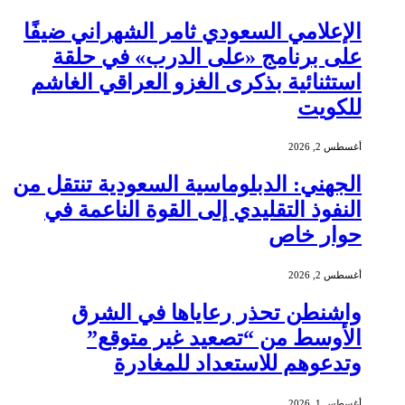
الإعلامي السعودي ثامر الشهراني ضيفًا
على برنامج «على الدرب» في حلقة
استثنائية بذكرى الغزو العراقي الغاشم
للكويت
أغسطس 2, 2026
الجهني: الدبلوماسية السعودية تنتقل من
النفوذ التقليدي إلى القوة الناعمة في
حوار خاص
أغسطس 2, 2026
واشنطن تحذر رعاياها في الشرق
الأوسط من “تصعيد غير متوقع”
وتدعوهم للاستعداد للمغادرة
أغسطس 1, 2026