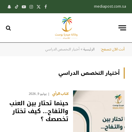
mediapost.com.sa
X
فيسبوك
الانستغرام
يوتيوب
تيكتوك
pchat
(Twitter)
أنت الآن تتصفح:
الرئيسية
»
أختيار التخصص الدراسي
أختيار التخصص الدراسي
كتاب الرأي
يوليو 9, 2026
حينما تحتار بين العنب
والتفاح… كيف تختار
تخصصك ؟