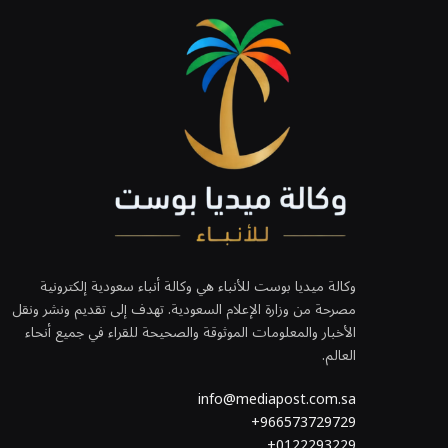
وكالة ميديا بوست للأنباء هي وكالة أنباء سعودية إلكترونية
مصرحة من وزارة الإعلام السعودية. تهدف إلى تقديم ونشر ونقل
الأخبار والمعلومات الموثوقة والصحيحة للقراء في جميع أنحاء
العالم.
info@mediapost.com.sa
966573729729+
0122293229+